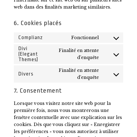
l’internaute sur ce site web ou sur plusieurs sites
web dans des finalités marketing similaires.
6. Cookies placés
Complianz
Fonctionnel
Consent
to
Divi
Finalité en attente
(Elegant
service
Consent
d’enquête
Themes)
complianz
to
Finalité en attente
service
Divers
Consent
d’enquête
divi-
to
(elegant-
7. Consentement
service
themes)
divers
Lorsque vous visitez notre site web pour la
première fois, nous vous montrerons une
fenêtre contextuelle avec une explication sur les
cookies. Dès que vous cliquez sur « Enregistrer
les préférences » vous nous autorisez à utiliser